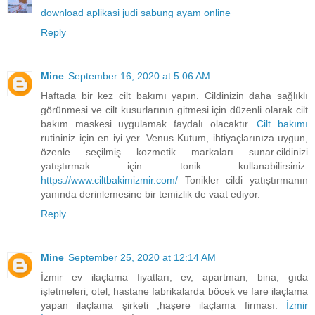
download aplikasi judi sabung ayam online
Reply
Mine
September 16, 2020 at 5:06 AM
Haftada bir kez cilt bakımı yapın. Cildinizin daha sağlıklı
görünmesi ve cilt kusurlarının gitmesi için düzenli olarak cilt
bakım maskesi uygulamak faydalı olacaktır.
Cilt bakımı
rutininiz için en iyi yer. Venus Kutum, ihtiyaçlarınıza uygun,
özenle seçilmiş kozmetik markaları sunar.cildinizi
yatıştırmak için tonik kullanabilirsiniz.
https://www.ciltbakimizmir.com/
Tonikler cildi yatıştırmanın
yanında derinlemesine bir temizlik de vaat ediyor.
Reply
Mine
September 25, 2020 at 12:14 AM
İzmir ev ilaçlama fiyatları, ev, apartman, bina, gıda
işletmeleri, otel, hastane fabrikalarda böcek ve fare ilaçlama
yapan ilaçlama şirketi ,haşere ilaçlama firması.
İzmir