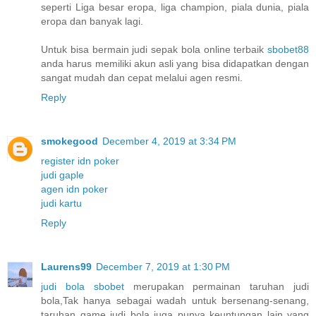
seperti Liga besar eropa, liga champion, piala dunia, piala
eropa dan banyak lagi.
Untuk bisa bermain judi sepak bola online terbaik
sbobet88
anda harus memiliki akun asli yang bisa didapatkan dengan
sangat mudah dan cepat melalui agen resmi.
Reply
smokegood
December 4, 2019 at 3:34 PM
register idn poker
judi gaple
agen idn poker
judi kartu
Reply
Laurens99
December 7, 2019 at 1:30 PM
judi bola sbobet
merupakan permainan taruhan judi
bola,Tak hanya sebagai wadah untuk bersenang-senang,
taruhan game judi bola juga punya keuntungan lain yang