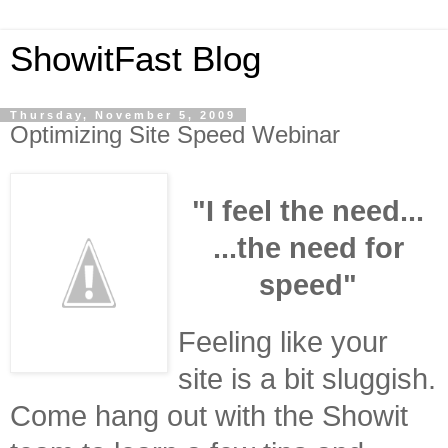
ShowitFast Blog
Thursday, November 5, 2009
Optimizing Site Speed Webinar
"I feel the need...
...the need for
speed"
Feeling like your
site is a bit sluggish.
Come hang out with the
Showit