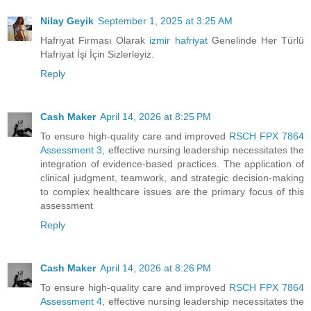
Nilay Geyik
September 1, 2025 at 3:25 AM
Hafriyat Firması Olarak
izmir hafriyat
Genelinde Her Türlü
Hafriyat İşi İçin Sizlerleyiz.
Reply
Cash Maker
April 14, 2026 at 8:25 PM
To ensure high-quality care and improved
RSCH FPX 7864
Assessment 3
, effective nursing leadership necessitates the
integration of evidence-based practices. The application of
clinical judgment, teamwork, and strategic decision-making
to complex healthcare issues are the primary focus of this
assessment
Reply
Cash Maker
April 14, 2026 at 8:26 PM
To ensure high-quality care and improved
RSCH FPX 7864
Assessment 4
, effective nursing leadership necessitates the