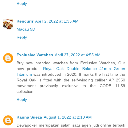
Reply
Kencurrr
April 2, 2022 at 1:35 AM
Macau 5D
Reply
Exclusive Watches
April 27, 2022 at 4:55 AM
Buy new branded watches from Exclusive Watches, Our
new product
Royal Oak Double Balance 41mm Green
Titanium
was introduced in 2020. It marks the first time the
Royal Oak is fitted with the self-winding caliber AP 2950
movement previously exclusive to the CODE 11:59
collection.
Reply
Karina Sueza
August 1, 2022 at 2:13 AM
Dewapoker merupakan salah satu agen judi online terbaik