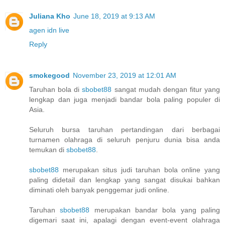
Juliana Kho
June 18, 2019 at 9:13 AM
agen idn live
Reply
smokegood
November 23, 2019 at 12:01 AM
Taruhan bola di
sbobet88
sangat mudah dengan fitur yang
lengkap dan juga menjadi bandar bola paling populer di
Asia.
Seluruh bursa taruhan pertandingan dari berbagai
turnamen olahraga di seluruh penjuru dunia bisa anda
temukan di
sbobet88
.
sbobet88
merupakan situs judi taruhan bola online yang
paling didetail dan lengkap yang sangat disukai bahkan
diminati oleh banyak penggemar judi online.
Taruhan
sbobet88
merupakan bandar bola yang paling
digemari saat ini, apalagi dengan event-event olahraga