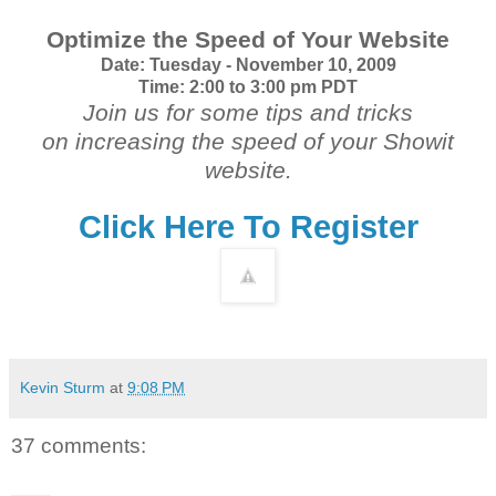
Optimize the Speed of Your
Website
Date: Tuesday - November 10, 2009
Time: 2:00 to 3:00 pm PDT
Join us for some tips and tricks
on increasing the speed of your
Showit
website.
Click Here
T
o Register
Kevin Sturm
at
9:08 PM
37 comments: