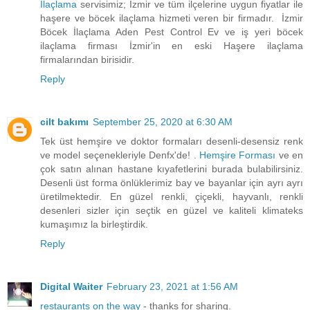
İlaçlama
servisimiz; İzmir ve tüm ilçelerine uygun fiyatlar ile
haşere ve böcek ilaçlama hizmeti veren bir firmadır. İzmir
Böcek İlaçlama Aden Pest Control Ev ve iş yeri böcek
ilaçlama firması İzmir'in en eski Haşere ilaçlama
firmalarından birisidir.
Reply
cilt bakımı
September 25, 2020 at 6:30 AM
Tek üst hemşire ve doktor formaları desenli-desensiz renk
ve model seçenekleriyle Denfx'de! .
Hemşire Forması
ve en
çok satın alınan hastane kıyafetlerini burada bulabilirsiniz.
Desenli üst forma önlüklerimiz bay ve bayanlar için ayrı ayrı
üretilmektedir. En güzel renkli, çiçekli, hayvanlı, renkli
desenleri sizler için seçtik en güzel ve kaliteli klimateks
kumaşımız la birleştirdik.
Reply
Digital Waiter
February 23, 2021 at 1:56 AM
restaurants on the way
- thanks for sharing.